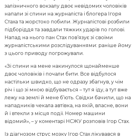
залізничного вокзалу двоє невідомих чоловіків
напали зі спини на журналіста і блогера Ігоря
Стаха та жорстоко побили. Журналістові розбили
підборіддя та завдали тяжких ударів по голові.
Напад на нього пан Стах пов’язує зі своїми
журналістськими розслідуваннями: раніше йому
з цього приводу погрожували.
«Зі спини на мене накинулося щонайменше
двоє чоловіків і почали бити. Все відбулося
настільки швидко, що не одразу збагнув, у чім
річ і що зі мною відбувається – тут я іду, а тут вже
лежу на землі й мене б’ють. Свідки бачили, що на
нападників чекала автівка, на якій, власне, вони
й і втекли з місця події. Номер машини
відомий», – у коментарі НСЖУ розповів Ігор Стах.
Із діагнозом струс мозку Ігор Стах лікувався в