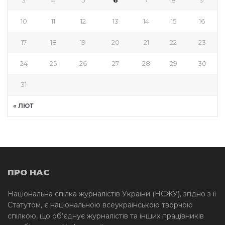
10
11
12
13
14
15
16
17
18
19
20
21
22
23
24
25
26
27
28
29
30
31
« ЛЮТ
ПРО НАС
Національна спілка журналістів України (НСЖУ), згідно з її
Статутом, є національною всеукраїнською творчою
спілкою, що об’єднує журналістів та інших працівників