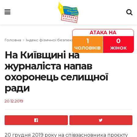
АТАКА НА
1
0
Головна
Індекс фізичної безпеки
Київ та область
ЧОЛОВІКІВ
ЖІНОК
На Київщині на
журналіста напав
охоронець селищної
ради
20.12.2019
20 грудня 2019 року на співзасновника проєкту