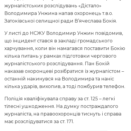
журналістських розслідувань «Дістало»
Володимира Унжина напав охоронець т.в.о.
Затоківської селищної ради В’ячеслава Бокія.
У листі до НСЖУ Володимир Унжин повідомив,
що інцидент стався в закладі громадського
харчування, коли він намагався поставити Бокію
кілька питань у рамках підготовки чергового
журналістського розслідування. Пан Бокій
наказав охоронцеві розібратися із журналістом –
останній накинувся на Володимира та наніс
кілька ударів, вихопив, а тоді пожбурив телефон.
Поліція кваліфікувала справу за ст. 125 – легкі
тілесні ушкодження. На думку постраждалого
журналіста, на правоохоронців тиснуть і справа
має розслідуватися за ст. 171.