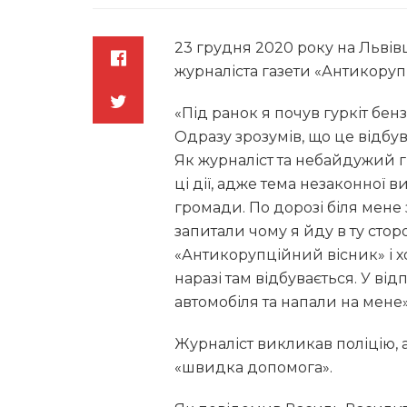
23 грудня 2020 року на Львів
журналіста газети «Антикору
«Під ранок я почув гуркіт бен
Одразу зрозумів, що це відбув
Як журналіст та небайдужий 
ці дії, адже тема незаконної 
громади. По дорозі біля мене з
запитали чому я йду в ту сторо
«Антикорупційний вісник» і х
наразі там відбувається. У ві
автомобіля та напали на мене»
Журналіст викликав поліцію, 
«швидка допомога».