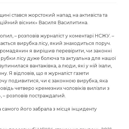
щині стався жорстокий напад на активіста та
пційний вісник» Василя Василитина.
зопил, – розповів журналіст у коментарі НСЖУ. –
ається вирубка лісу, який знаходиться поруч.
громадянин я вирішив перевірити, чи законні
вирубки лісу дуже болюча та актуальна для нашої
упинилася вантажівка, а люди, які у ній їхали,
ну. Я відповів, що я журналіст газети
очу подивитися, чи є законною вирубка, яка
дповідь четверо кремезних чоловіків вилізли з
, – розповів постраждалий.
а самого його забрала з місця інциденту