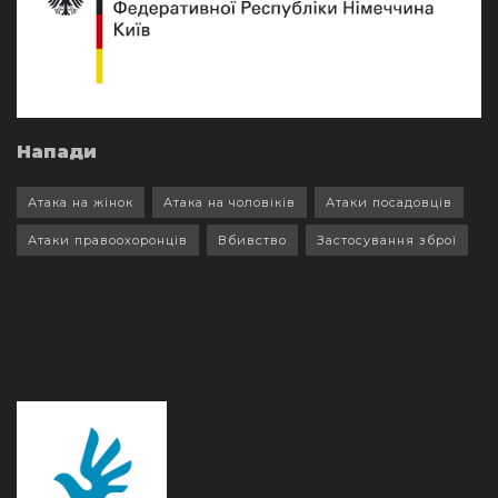
Напади
Атака на жінок
Атака на чоловіків
Атаки посадовців
Атаки правоохоронців
Вбивство
Застосування зброї