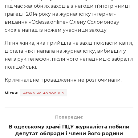
під час жалобних заходів з нагоди п’ятої річниці
трагедії 2014 року на журналістку інтернет-
видання «Odessa.online» Олену Соломонову
скоїла напад із ножем учасниця заходу.
Літня жінка, яка прийшла на захід покласти квіти,
дістала ніж і напала на журналістку, вибивши у
неї з рук телефон, після чого нападницю забрали
поліцейські.
Кримінальне провадження не розпочинали.
Мітки:
Атака на чоловіків
Попереднє
В одеському храмі ПЦУ журналіста побили
депутат облради і члени його родини