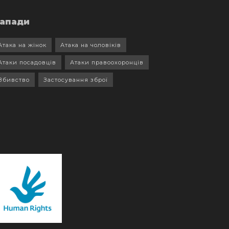
апади
Атака на жінок
Атака на чоловіків
Атаки посадовців
Атаки правоохоронців
Вбивство
Застосування зброї