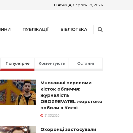
П’ятниця, Серпень 7, 2026
ВИНИ
ПУБЛІКАЦІЇ
БІБЛІОТЕКА
Популярне
Коментують
Останні
Множинні переломи
кісток обличчя:
журналіста
OBOZREVATEL жорстоко
побили в Києві
31.03.2020
Охоронці застосували