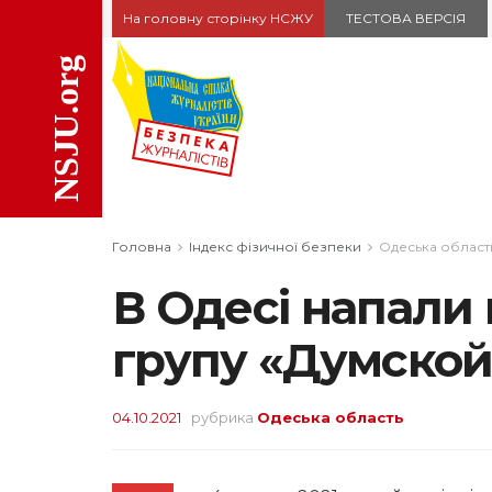
На головну сторінку НСЖУ
ТЕСТОВА ВЕРСIЯ
Головна
Індекс фізичної безпеки
Одеська област
В Одесі напали 
групу «Думской
04.10.2021
рубрика
Одеська область