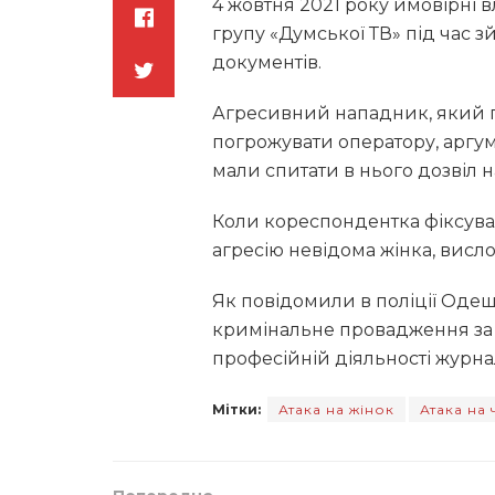
4 жовтня 2021 року ймовірні 
групу «Думської ТВ» під час 
документів.
Агресивний нападник, який 
погрожувати оператору, аргу
мали спитати в нього дозвіл н
Коли кореспондентка фіксувал
агресію невідома жінка, висло
Як повідомили в поліції Одещ
кримінальне провадження за 
професійній діяльності журнал
Мітки:
Атака на жінок
Атака на 