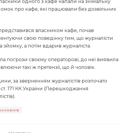
власники одного з кафе напали на знімальну
зйомок про кафе, які працювали без дозвільних
представився власником кафе, почав
ментуючи свою поведінку тим, що журналісти
а зйомку, а потім вдарив журналіста.
а погрози своєму операторові, до неї виявила
влюючи такі ж претензії, що й чоловік.
ини, за зверненням журналістів розпочато
ст. 171 КК України (Перешкоджання
істів).
чоловіків