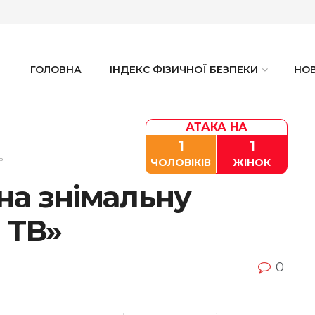
ГОЛОВНА
ІНДЕКС ФІЗИЧНОЇ БЕЗПЕКИ
НО
АТАКА НА
1
1
ь
ЧОЛОВІКІВ
ЖІНОК
на знімальну
 ТВ»
0