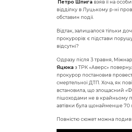
Петро Шпига
взяв її на особ
відділку в Луцькому р-ні про
обставин події.
Відтак, залишалося тільки до
прокурорів: є підстави поруш
відсутні?
Одразу після 3 травня, Міжн
Яцюка
з ТРК «Аверс» повернул
прокурор постановив провести
смертельної ДТП. Хоча, як п
встановила, що злощасний «Фо
пішоходами не в крайньому пр
автівки була щонайменше 70 
Повністю сюжет можна подив