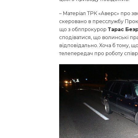
– Матеріал ТРК «Аверс» про зв
скеровано в пресслужбу Проку
що з облпрокурор
Тарас Без
сподіватися, що волинські пр
відповідально. Хоча б тому, щ
телепередач про роботу співро