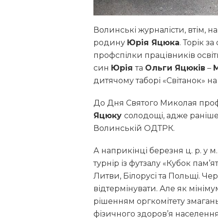
Волинські журналісти, втім, н
родину
Юрія Яцюка
. Торік 
профспілки працівників освіт
син
Юрія
та
Ольги Яцюків
–
дитячому таборі «Світанок» на
До Дня Святого Миколая проф
Яцюку
солодощі, адже раніш
Волинській ОДТРК.
А наприкінці березня ц. р. у
турнір із футзалу «Кубок пам’я
Литви, Білорусі та Польщі. Ч
відтермінувати. Але як мініму
рішенням оргкомітету змаган
фізичного здоров’я населення