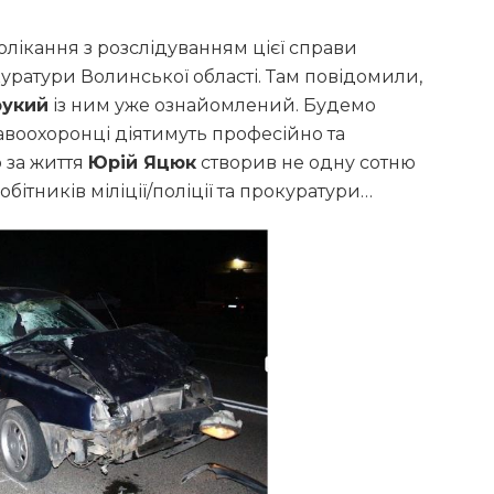
олікання з розслідуванням цієї справи
ратури Волинської області. Там повідомили,
рукий
із ним уже ознайомлений. Будемо
авоохоронці діятимуть професійно та
о за життя
Юрій Яцюк
створив не одну сотню
бітників міліції/поліції та прокуратури…