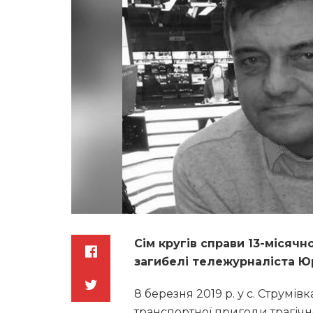
Сім кругів справи 13-місячн
загибелі тележурналіста Ю
8 березня 2019 р. у с. Струмі
транспортної пригоди трагічн