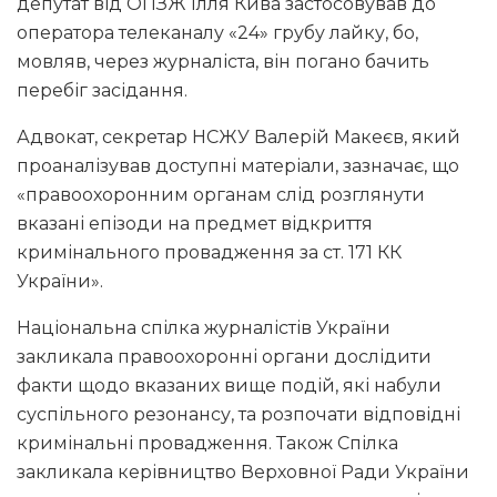
депутат від ОПЗЖ Ілля Кива застосовував до
оператора телеканалу «24» грубу лайку, бо,
мовляв, через журналіста, він погано бачить
перебіг засідання.
Адвокат, секретар НСЖУ Валерій Макеєв, який
проаналізував доступні матеріали, зазначає, що
«правоохоронним органам слід розглянути
вказані епізоди на предмет відкриття
кримінального провадження за ст. 171 КК
України».
Національна спілка журналістів України
закликала правоохоронні органи дослідити
факти щодо вказаних вище подій, які набули
суспільного резонансу, та розпочати відповідні
кримінальні провадження. Також Спілка
закликала керівництво Верховної Ради України