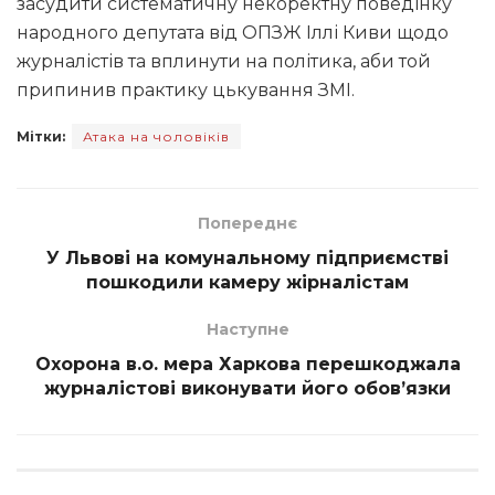
засудити систематичну некоректну поведінку
народного депутата від ОПЗЖ Іллі Киви щодо
журналістів та вплинути на політика, аби той
припинив практику цькування ЗМІ.
Мітки:
Атака на чоловіків
Попереднє
У Львові на комунальному підприємстві
пошкодили камеру жірналістам
Наступне
Охорона в.о. мера Харкова перешкоджала
журналістові виконувати його обов’язки